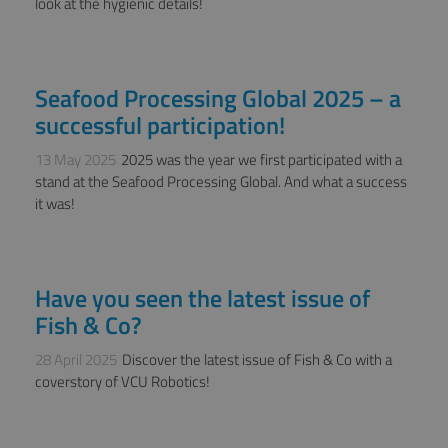
look at the hygienic details!
Seafood Processing Global 2025 – a
BLOG, NEWS
successful participation!
13 May 2025
2025 was the year we first participated with a
stand at the Seafood Processing Global. And what a success
it was!
Have you seen the latest issue of
NEWS
Fish & Co?
28 April 2025
Discover the latest issue of Fish & Co with a
coverstory of VCU Robotics!