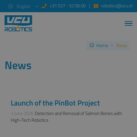
+31 527 - 52 06 00
robotics@vcu.nl
English
Home
News
News
Launch of the PinBot Project
NEWS
2 June 2026
Detection and Removal of Salmon Bones with
High-Tech Robotics