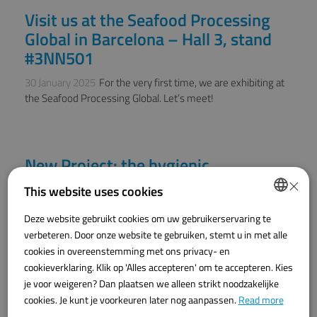
Visit us at the Seafood Processing
NEWS
Global in Barcelona – Hall 3, stand
#3NN501
30 January 2025
For the very first time, we are exhibiting at
the Seafood Processing Global. Let’s meet!
New Project: the hygienic
NEWS
×
Depalletizer
This website uses cookies
11 November 2024
Engineering an hygienic depalletizer for
Deze website gebruikt cookies om uw gebruikerservaring te
DUTCH
Visscher Seafood Group
verbeteren. Door onze website te gebruiken, stemt u in met alle
ENGLISH
cookies in overeenstemming met ons privacy- en
cookieverklaring. Klik op 'Alles accepteren' om te accepteren. Kies
je voor weigeren? Dan plaatsen we alleen strikt noodzakelijke
Holland Fisheries Event Exhibition
NEWS
cookies. Je kunt je voorkeuren later nog aanpassen.
Read more
2024