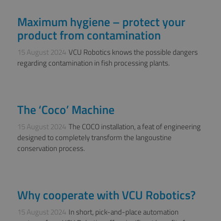
wordt gebruikt
.youtube.com
om de
toestemming van
Maximum hygiene – protect your
BLOG, NEWS
de gebruiker en
privacykeuzes
product from contamination
voor hun
interactie met de
site op te slaan.
15 August 2024
VCU Robotics knows the possible dangers
Het registreert
regarding contamination in fish processing plants.
gegevens over d
toestemming van
de bezoeker met
betrekking tot
verschillende
Google Privacy Policy
privacybeleid en
The ‘Coco’ Machine
instellingen,
NEWS
zodat hun
voorkeuren
15 August 2024
The COCO installation, a feat of engineering
worden
gerespecteerd in
designed to completely transform the langoustine
toekomstige
conservation process.
sessies.
CookieScriptConsent
1 month
Deze cookie
CookieScript
wordt gebruikt
vcurobotics.nl
door de Cookie-
Script.com-
service om de
Why cooperate with VCU Robotics?
NEWS
cookievoorkeure
van bezoekers te
onthouden. De
15 August 2024
In short, pick-and-place automation
cookie-banner