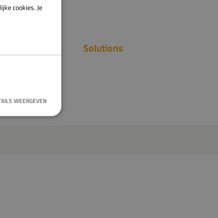
ENGLISH
jke cookies. Je
Solutions
TAILS WEERGEVEN
 en accountbeheer.
mming van de
ctie met de site
r de toestemming
illende