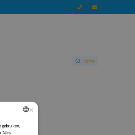
Home
×
e gebruiken,
DUTCH
 'Alles