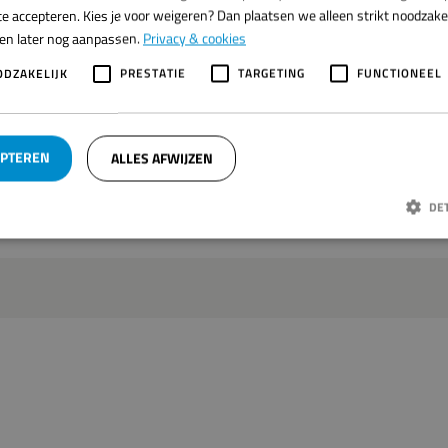
e accepteren. Kies je voor weigeren? Dan plaatsen we alleen strikt noodzakeli
ren later nog aanpassen.
Privacy & cookies
ODZAKELIJK
PRESTATIE
TARGETING
FUNCTIONEEL
ekadres
VCU robotics
EPTEREN
ALLES AFWIJZEN
DE
Strikt noodzakelijk
Prestatie
Targeting
Functioneel
jke cookies maken de kernfunctionaliteiten van de website mogelijk, zoals gebruikersaanmelding
t goed worden gebruikt zonder de strikt noodzakelijke cookies.
Aanbieder /
Vervaldatum
Omschrijving
Domein
ACY_METADATA
6 maanden
Deze cookie wordt gebruikt om de toeste
YouTube
gebruiker en privacykeuzes voor hun intera
.youtube.com
op te slaan. Het registreert gegevens ove
van de bezoeker met betrekking tot versch