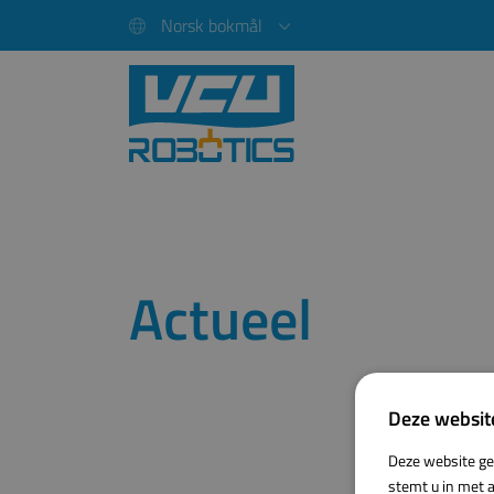
Norsk bokmål
Actueel
Deze websit
Deze website ge
stemt u in met a