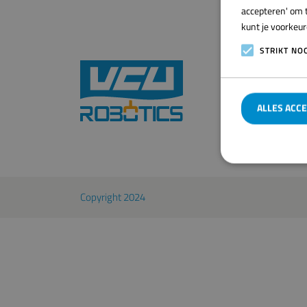
accepteren' om t
kunt je voorkeu
STRIKT NO
Bezo
ALLES ACC
Copyright 2024
Strikt noodzakeli
De website kan nie
Naam
VISITOR_PRIV