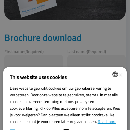
Brochure download
First name
(Required)
Last name
(Required)
×
Company name
(Required)
This website uses cookies
Deze website gebruikt cookies om uw gebruikerservaring te
DUTCH
verbeteren. Door onze website te gebruiken, stemt u in met alle
Email address
(Required)
ENGLISH
cookies in overeenstemming met ons privacy- en
cookieverklaring. Klik op 'Alles accepteren' om te accepteren. Kies
je voor weigeren? Dan plaatsen we alleen strikt noodzakelijke
Agreement privacy policy
(Required)
cookies. Je kunt je voorkeuren later nog aanpassen.
Read more