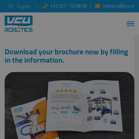
+31 527 - 52 06 00
robotics@vcu.nl
English
Download your brochure now by filling
in the information.