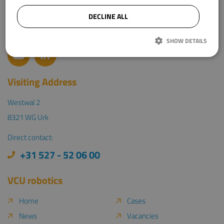
DECLINE ALL
SHOW DETAILS
Strictly necessary
Performance
Targeting
Functionality
Visiting Address
Strikt noodzakelijke cookies maken de kernfunctionaliteiten van de website
mogelijk, zoals gebruikersaanmelding en accountbeheer. De website kan niet
Westwal 2
goed worden gebruikt zonder de strikt noodzakelijke cookies.
8321 WG Urk
Provider /
Name
Expiration
Description
Domain
Direct contact:
VISITOR_PRIVACY_METADATA
6 months
Deze cookie
YouTube
+31 527 - 52 06 00
wordt gebruikt
.youtube.com
om de
toestemming van
de gebruiker en
VCU robotics
privacykeuzes
voor hun
interactie met de
Home
Cases
site op te slaan.
Het registreert
News
Vacancies
gegevens over d
toestemming van