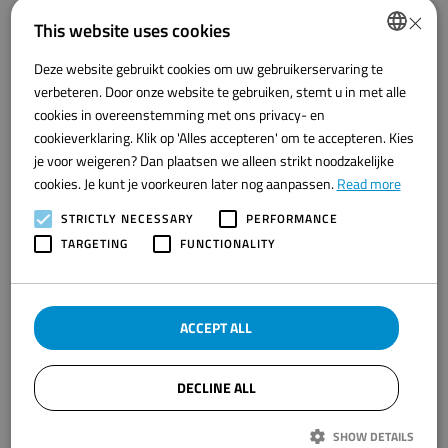
×
This website uses cookies
Deze website gebruikt cookies om uw gebruikerservaring te
DUTCH
verbeteren. Door onze website te gebruiken, stemt u in met alle
ENGLISH
cookies in overeenstemming met ons privacy- en
cookieverklaring. Klik op 'Alles accepteren' om te accepteren. Kies
je voor weigeren? Dan plaatsen we alleen strikt noodzakelijke
cookies. Je kunt je voorkeuren later nog aanpassen.
Read more
STRICTLY NECESSARY
PERFORMANCE
TARGETING
FUNCTIONALITY
Visiting Address
ACCEPT ALL
Westwal 2
8321 WG Urk
DECLINE ALL
Direct contact:
SHOW DETAILS