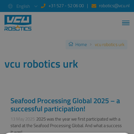
+31 527 - 52 06 00
robotics@vcu.nl
English
Home
vcu robotics urk
vcu robotics urk
Seafood Processing Global 2025 – a
BLOG, NEWS
successful participation!
13 May 2025
2025 was the year we first participated with a
stand at the Seafood Processing Global. And what a success
it was!