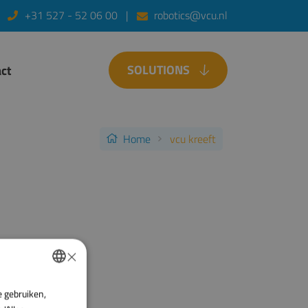
+31 527 - 52 06 00
robotics@vcu.nl
SOLUTIONS
ct
Home
vcu kreeft
×
e gebruiken,
DUTCH