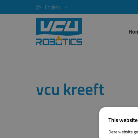
English
Ho
vcu kreeft
This website
Deze website ge