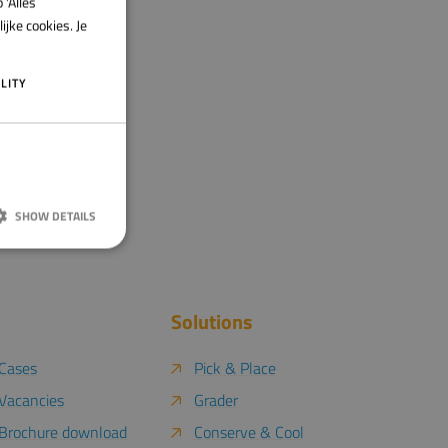
 'Alles
ENGLISH
jke cookies. Je
LITY
SHOW DETAILS
Solutions
 en accountbeheer.
Cases
Pick & Place
Vacancies
Grader
ng van de
e met de site op
Brochure download
Conserve & Cool
toestemming van