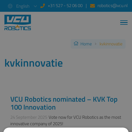
+31 527 - 52 06 00
robotics@vcu.nl
English
Home
kvkinnovatie
kvkinnovatie
VCU Robotics nominated – KVK Top
NEWS
100 Innovation
24 September 2025
Vote now for VCU Robotics as the most
innovative company of 2025!