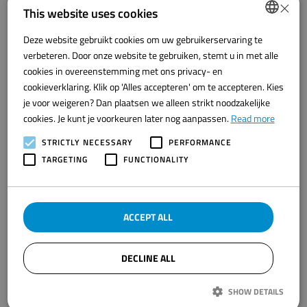
×
This website uses cookies
Deze website gebruikt cookies om uw gebruikerservaring te
DUTCH
verbeteren. Door onze website te gebruiken, stemt u in met alle
ENGLISH
cookies in overeenstemming met ons privacy- en
cookieverklaring. Klik op 'Alles accepteren' om te accepteren. Kies
je voor weigeren? Dan plaatsen we alleen strikt noodzakelijke
cookies. Je kunt je voorkeuren later nog aanpassen.
Read more
STRICTLY NECESSARY
PERFORMANCE
TARGETING
FUNCTIONALITY
Visiting Address
ACCEPT ALL
Westwal 2
8321 WG Urk
DECLINE ALL
Direct contact:
SHOW DETAILS
+31 527 - 52 06 00