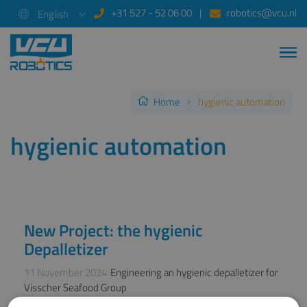
+31 527 - 52 06 00
robotics@vcu.nl
English
Home
hygienic automation
hygienic automation
New Project: the hygienic
NEWS
Depalletizer
11 November 2024
Engineering an hygienic depalletizer for
Visscher Seafood Group