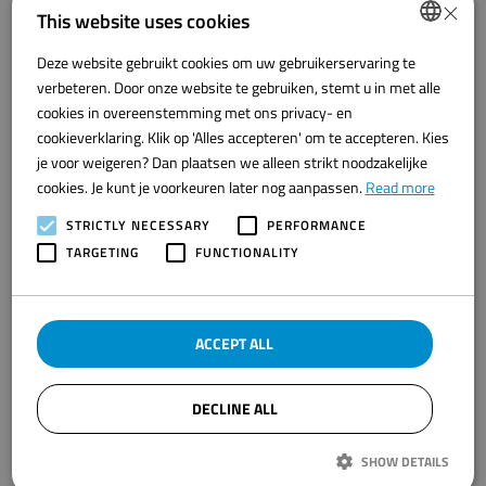
×
This website uses cookies
Deze website gebruikt cookies om uw gebruikerservaring te
DUTCH
verbeteren. Door onze website te gebruiken, stemt u in met alle
ENGLISH
cookies in overeenstemming met ons privacy- en
cookieverklaring. Klik op 'Alles accepteren' om te accepteren. Kies
je voor weigeren? Dan plaatsen we alleen strikt noodzakelijke
cookies. Je kunt je voorkeuren later nog aanpassen.
Read more
STRICTLY NECESSARY
PERFORMANCE
TARGETING
FUNCTIONALITY
Visiting Address
ACCEPT ALL
Westwal 2
8321 WG Urk
DECLINE ALL
Direct contact:
SHOW DETAILS
+31 527 - 52 06 00