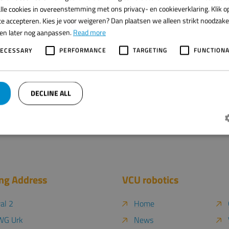
lle cookies in overeenstemming met ons privacy- en cookieverklaring. Klik op
e accepteren. Kies je voor weigeren? Dan plaatsen we alleen strikt noodzakeli
ren later nog aanpassen.
Read more
NECESSARY
PERFORMANCE
TARGETING
FUNCTIONA
DECLINE ALL
Strictly necessary
Performance
Targeting
Functionality
jke cookies maken de kernfunctionaliteiten van de website mogelijk, zoals gebruikersaanmelding
ing Address
VCU robotics
t goed worden gebruikt zonder de strikt noodzakelijke cookies.
Provider /
Expiration
Description
al 2
Home
Domain
ACY_METADATA
6 months
Deze cookie wordt gebruikt om de toestemmi
YouTube
WG Urk
News
gebruiker en privacykeuzes voor hun interacti
.youtube.com