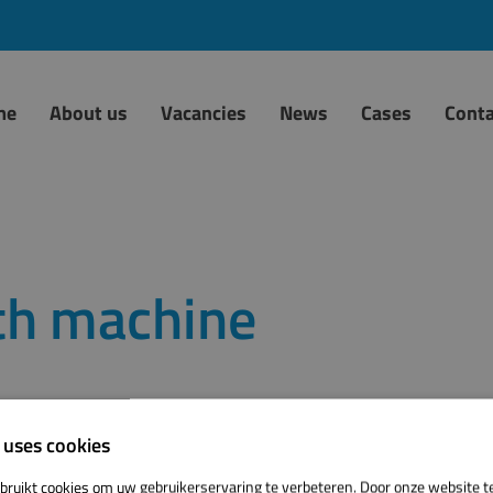
me
About us
Vacancies
News
Cases
Conta
th machine
 uses cookies
bruikt cookies om uw gebruikerservaring te verbeteren. Door onze website t