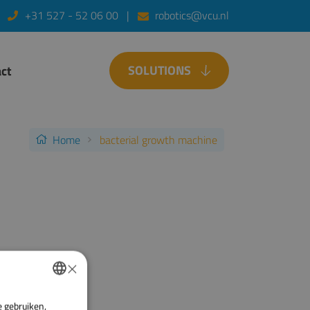
+31 527 - 52 06 00
robotics@vcu.nl
SOLUTIONS
ct
Home
bacterial growth machine
×
e gebruiken,
DUTCH