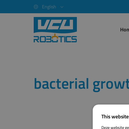
English
Ho
bacterial grow
This website
Deze website ge