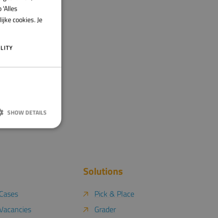
 'Alles
ENGLISH
jke cookies. Je
LITY
SHOW DETAILS
 en accountbeheer.
Solutions
Cases
Pick & Place
ng van de
Vacancies
Grader
e met de site op