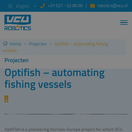
+31 527 - 52 06 00
robotics@vcu.nl
English
Home
Projecten
Optifish – automating fishing
vessels
Projecten
Optifish – automating
fishing vessels
OptiFish is a pioneering Horizon-Europe project for which VCU