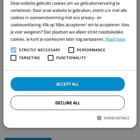
Deze website gebruikt cookies om uw gebruikerservaring te
DUTCH
verbeteren. Door onze website te gebruiken, stemt u in met alle
ENGLISH
cookies in overeenstemming met ons privacy- en
Projectpartner(s)
cookieverklaring. Klik op 'Alles accepteren' om te accepteren. Kies
Collabaration of 19 companies
je voor weigeren? Dan plaatsen we alleen strikt noodzakelijke
Categorie
cookies. Je kunt je voorkeuren later nog aanpassen.
Read more
Fish Processing on board
STRICTLY NECESSARY
PERFORMANCE
Plaats
TARGETING
FUNCTIONALITY
Europe
Status
In Progress
ACCEPT ALL
Medegefinancierd door
DECLINE ALL
European Union
SHOW DETAILS
Strictly necessary
Performance
Targeting
Functionality