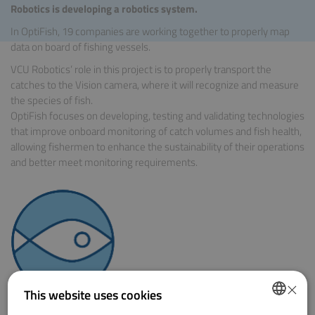
Robotics is developing a robotics system.
In OptiFish, 19 companies are working together to properly map
data on board of fishing vessels.
VCU Robotics’ role in this project is to properly transport the
catches to the Vision camera, where it will recognize and measure
the species of fish.
OptiFish focuses on developing, testing and validating technologies
that improve onboard monitoring of catch volumes and fish health,
allowing fishermen to enhance the sustainability of their operations
and better meet monitoring requirements.
×
This website uses cookies