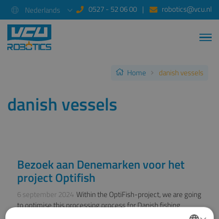
0527 - 52 06 00
robotics@vcu.nl
Nederlands
Home
danish vessels
danish vessels
Bezoek aan Denemarken voor het
NIEUWS
project Optifish
6 september 2024
Within the OptiFish-project, we are going
to optimise this processing process for Danish fishing
×
vessels.