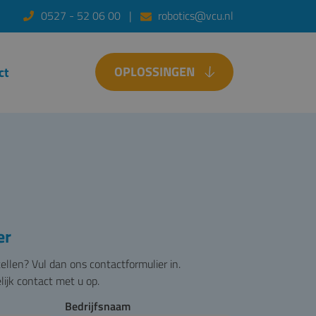
0527 - 52 06 00
robotics@vcu.nl
OPLOSSINGEN
ct
er
tellen? Vul dan ons contactformulier in.
ijk contact met u op.
Bedrijfsnaam