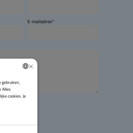
E-mailadres
*
×
e gebruiken,
DUTCH
 'Alles
ENGLISH
jke cookies. Je