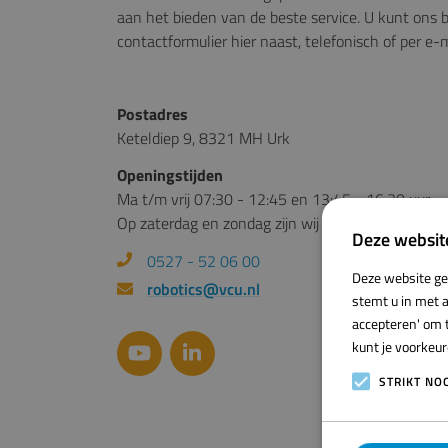
aan het bieden van de beste service. U kunt ons b
contactformulier hier naast, telefonisch of per e-m
Postadres
Keteldiep 9, 8321 MH Urk
Openingstijden
Ma t/m vrij 07:30 - 12:45 en 13:45 - 16:30 uur
Op zaterdag en zondag zijn wij gesloten.
Deze websit
0527 - 52 06 00
Deze website ge
robotics@vcu.nl
stemt u in met a
accepteren' om t
kunt je voorkeu
STRIKT NO