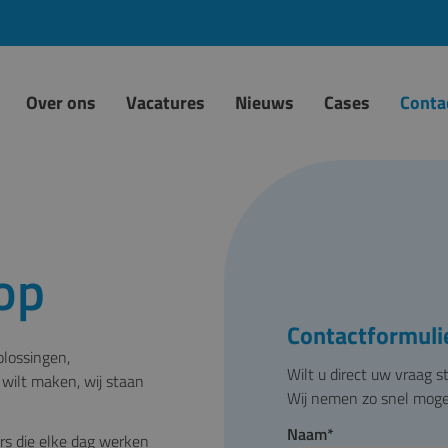
Over ons
Vacatures
Nieuws
Cases
Conta
op
Contactformuli
plossingen,
Wilt u direct uw vraag s
wilt maken, wij staan
Wij nemen zo snel mogel
Naam
*
s die elke dag werken