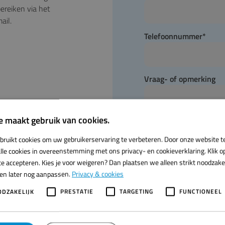
ereiken via het
ail.
Telefoonnummer
*
Vraag- of opmerking
e maakt gebruik van cookies.
bruikt cookies om uw gebruikerservaring te verbeteren. Door onze website t
lle cookies in overeenstemming met ons privacy- en cookieverklaring. Klik op
e accepteren. Kies je voor weigeren? Dan plaatsen we alleen strikt noodzakeli
ren later nog aanpassen.
Privacy & cookies
Send
ODZAKELIJK
PRESTATIE
TARGETING
FUNCTIONEEL