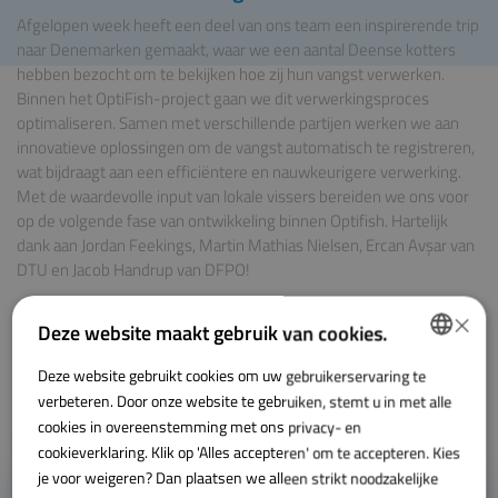
Afgelopen week heeft een deel van ons team een inspirerende trip
naar Denemarken gemaakt, waar we een aantal Deense kotters
hebben bezocht om te bekijken hoe zij hun vangst verwerken.
Binnen het
OptiFish-
project gaan we dit verwerkingsproces
optimaliseren. Samen met verschillende partijen werken we aan
innovatieve oplossingen om de vangst automatisch te registreren,
wat bijdraagt aan een efficiëntere en nauwkeurigere verwerking.
Met de waardevolle input van lokale vissers bereiden we ons voor
op de volgende fase van ontwikkeling binnen Optifish. Hartelijk
dank aan
Jordan Feekings
,
Martin Mathias Nielsen
,
Ercan Avşar
van
DTU en
Jacob Handrup
van DFPO!
×
Deze website maakt gebruik van cookies.
Deze website gebruikt cookies om uw gebruikerservaring te
DUTCH
verbeteren. Door onze website te gebruiken, stemt u in met alle
ENGLISH
cookies in overeenstemming met ons privacy- en
cookieverklaring. Klik op 'Alles accepteren' om te accepteren. Kies
je voor weigeren? Dan plaatsen we alleen strikt noodzakelijke