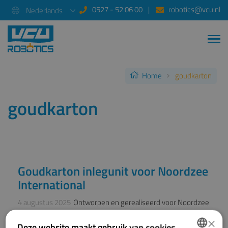
0527 - 52 06 00
robotics@vcu.nl
Nederlands
Home
goudkarton
goudkarton
Goudkarton inlegunit voor Noordzee
NIEUWS
International
4 augustus 2025
Ontworpen en gerealiseerd voor Noordzee
International’s zalmverwerkingsproces.
×
Deze website maakt gebruik van cookies.