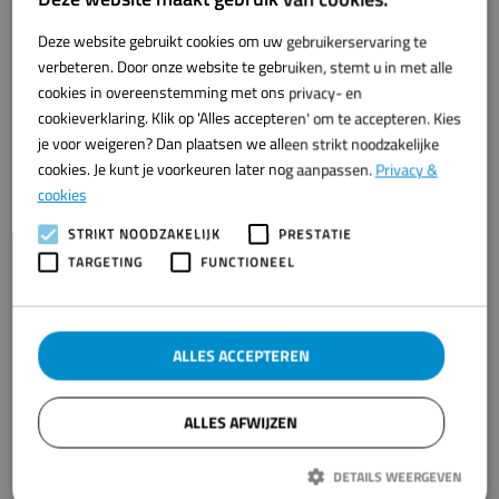
Deze website gebruikt cookies om uw gebruikerservaring te
DUTCH
verbeteren. Door onze website te gebruiken, stemt u in met alle
ENGLISH
cookies in overeenstemming met ons privacy- en
cookieverklaring. Klik op 'Alles accepteren' om te accepteren. Kies
je voor weigeren? Dan plaatsen we alleen strikt noodzakelijke
cookies. Je kunt je voorkeuren later nog aanpassen.
Privacy &
cookies
STRIKT NOODZAKELIJK
PRESTATIE
TARGETING
FUNCTIONEEL
Bezoekadres
ALLES ACCEPTEREN
Westwal 2
8321 WG Urk
ALLES AFWIJZEN
Direct contact:
DETAILS WEERGEVEN
0527 - 52 06 00