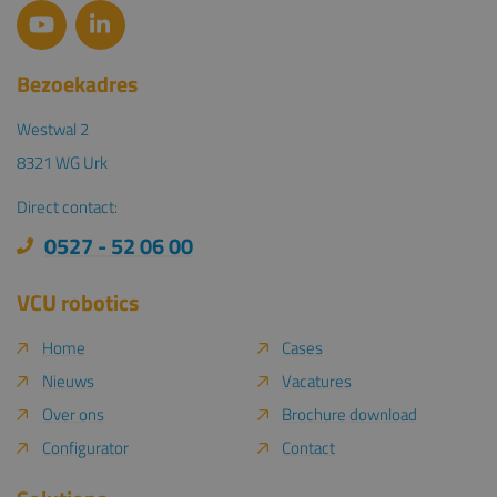
goed worden gebruikt zonder de strikt noodzakelijke cookies.
Aanbieder /
Naam
Vervaldatum
Omschrijving
Domein
Bezoekadres
VISITOR_PRIVACY_METADATA
6 maanden
Deze cookie
YouTube
wordt gebruikt
.youtube.com
om de
Westwal 2
toestemming 
de gebruiker e
8321 WG Urk
privacykeuzes
voor hun
interactie met
Direct contact:
site op te slaan
Het registreer
0527 - 52 06 00
gegevens over
toestemming 
de bezoeker m
betrekking tot
VCU robotics
verschillende
privacybeleid 
Google Privacy Policy
instellingen,
Home
Cases
zodat hun
voorkeuren
Nieuws
Vacatures
worden
gerespecteerd
Over ons
Brochure download
toekomstige
sessies.
Configurator
Contact
CookieScriptConsent
1 maand
Deze cookie
CookieScript
wordt gebruikt
vcurobotics.nl
door de Cookie