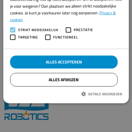
reinigingsomgevingen garandeert.
je voor weigeren? Dan plaatsen we alleen strikt noodzakelijke
cookies. Je kunt je voorkeuren later nog aanpassen.
Privacy &
Projectpartner(s)
cookies
Korf Salmon BV
STRIKT NOODZAKELIJK
PRESTATIE
Categorie
TARGETING
FUNCTIONEEL
Zalmverwerking
Plaats
Urk
ALLES ACCEPTEREN
Status
Afgerond
ALLES AFWIJZEN
DETAILS WEERGEVEN
Strikt noodzakelijk
Prestatie
Targeting
Functioneel
Strikt noodzakelijke cookies maken de kernfunctionaliteiten van de website
mogelijk, zoals gebruikersaanmelding en accountbeheer. De website kan niet