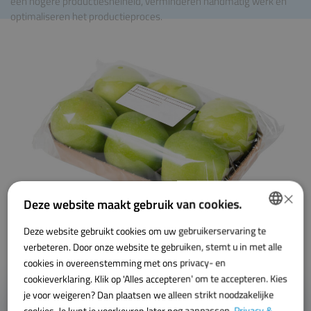
een hogere productiesnelheid, verminderen handmatig werk en
optimaliseren het productieproces.
×
Deze website maakt gebruik van cookies.
Deze website gebruikt cookies om uw gebruikerservaring te
DUTCH
verbeteren. Door onze website te gebruiken, stemt u in met alle
ENGLISH
cookies in overeenstemming met ons privacy- en
cookieverklaring. Klik op 'Alles accepteren' om te accepteren. Kies
je voor weigeren? Dan plaatsen we alleen strikt noodzakelijke
Heb je een vraag of
cookies. Je kunt je voorkeuren later nog aanpassen.
Privacy &