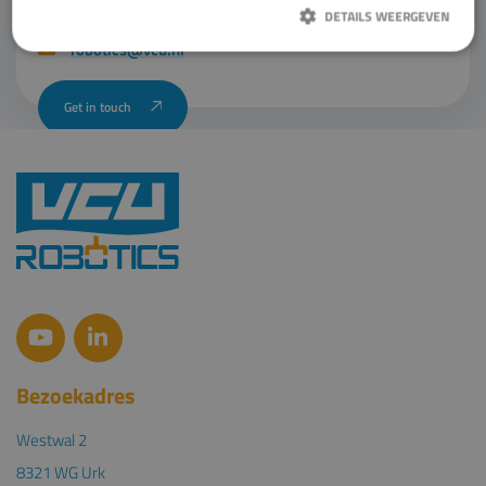
DETAILS WEERGEVEN
0527 - 52 06 00
robotics@vcu.nl
Strikt noodzakelijk
Prestatie
Targeting
Functioneel
Strikt noodzakelijke cookies maken de kernfunctionaliteiten van de website
mogelijk, zoals gebruikersaanmelding en accountbeheer. De website kan niet
goed worden gebruikt zonder de strikt noodzakelijke cookies.
Aanbieder /
Naam
Vervaldatum
Omschrijving
Domein
VISITOR_PRIVACY_METADATA
6 maanden
Deze cookie
YouTube
wordt gebruikt
.youtube.com
om de
toestemming 
de gebruiker e
privacykeuzes
voor hun
interactie met
site op te slaan
Het registreer
Bezoekadres
gegevens over
toestemming 
de bezoeker m
Westwal 2
betrekking tot
verschillende
8321 WG Urk
privacybeleid 
Google Privacy Policy