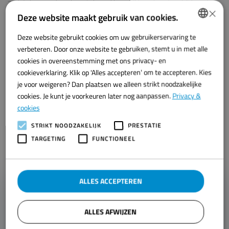
zodat de opgedane kennis breed beschikbaar komt en bijdraagt
×
aan een toekomstbestendige visverwerking in Nederland.
Deze website maakt gebruik van cookies.
Wij kijken ernaar uit om de komende periode samen te werken aan
Deze website gebruikt cookies om uw gebruikerservaring te
DUTCH
deze innovatieve oplossing en de resultaten met de sector te
verbeteren. Door onze website te gebruiken, stemt u in met alle
delen.
ENGLISH
cookies in overeenstemming met ons privacy- en
🇪🇺
Project PinBot wordt mede mogelijk gemaakt door een
cookieverklaring. Klik op 'Alles accepteren' om te accepteren. Kies
bijdrage uit het Europees Fonds voor Regionale Ontwikkeling
je voor weigeren? Dan plaatsen we alleen strikt noodzakelijke
(EFRO) via het programma Kansen voor West.
cookies. Je kunt je voorkeuren later nog aanpassen.
Privacy &
cookies
STRIKT NOODZAKELIJK
PRESTATIE
TARGETING
FUNCTIONEEL
ALLES ACCEPTEREN
Heb je een vraag of
wil je vrijblijvend kennismaken?
ALLES AFWIJZEN
Laten we kennismaken